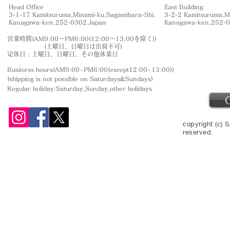
Head Office
East Building
3-1-17 Kamitsuruma,Minami-ku,Sagamihara-Shi,
3-2-2 Kamitsuruma,M
​Kanagawa-ken,252-0302,Japan
​Kanagawa-ken,252-
営業時間(AM9:00〜PM6:00(12:00〜13:00を除く))
(土曜日、日曜日は出荷不可)
定休日 : 土曜日、日曜日、その他休業日
Business hours(AM9:00~PM6:00(except12:00~13:00))
(shipping is not
possible on Saturdays&Sundays
)
Regular holiday:Saturday,Sunday,other
holidays
copyright (c) S
reserved.