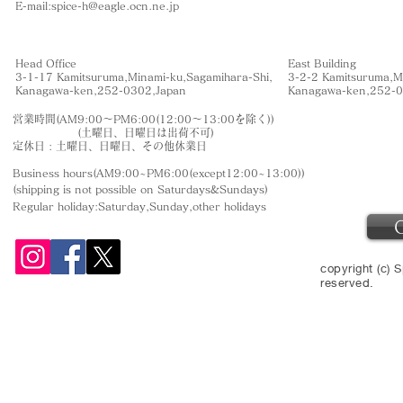
​E-mail:
spice-h@eagle.ocn.ne.jp
Head Office
East Building
3-1-17 Kamitsuruma,Minami-ku,Sagamihara-Shi,
3-2-2 Kamitsuruma,M
​Kanagawa-ken,252-0302,Japan
​Kanagawa-ken,252-
営業時間(AM9:00〜PM6:00(12:00〜13:00を除く))
(土曜日、日曜日は出荷不可)
定休日 : 土曜日、日曜日、その他休業日
Business hours(AM9:00~PM6:00(except12:00~13:00))
(shipping is not
possible on Saturdays&Sundays
)
Regular holiday:Saturday,Sunday,other
holidays
copyright (c) S
reserved.