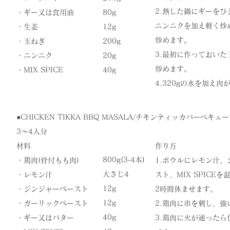
2.
熱した鍋にギーをひ
・ギー又は食用油
80g
ニンニクを加え軽く炒め、
・生姜
12g
炒めます。
・玉ねぎ
200g
3.最初に作っておい
・ニンニク
20g
炒めます。
​・MIX SPICE
​40g
​4.320gの水を加
●​CHICKEN TIKKA BBQ MASALA/チキンティッカバーベキュ
3〜4人分
材料
作り方
800g(3-4本)
・鶏肉(骨付もも肉)
​1.ボウルにレモン汁
大さじ4
・レモン汁
スト、MIX SPIC
12g
・ジンジャーペースト
2時間休ませます。
12g
・ガーリックペースト
2.鶏肉に串を刺し、強
40g
・ギー又はバター
​3.鶏肉に火が通った