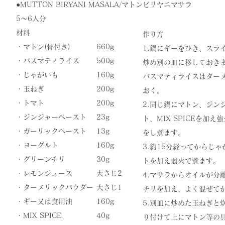
●​MUTTON BIRYANI MASALA/マトンビリヤニマサラ
5〜6人分
材料
作り方
・マトン(骨付き)
660g
1.鍋にギーをひき、スラ
・バスマティライス
500g
炒め別の皿に移しておき
・じゃがいも
160g
バスマティライスはター
・玉ねぎ
200g
おく。
・トマト
200g
2.同じ鍋にマトン、ジン
・ジンジャーペースト
23g
ト、MIX SPICEを加
・ガーリックペースト
13g
をし煮ます。
・ヨーグルト
160g
3.約15分経ってからじ
・グリーンチリ
30g
トを加え弱火で煮ます。
・レモンジュース
​大さじ2
4.マサラからオイルが分
・ターメリックパウダー
大さじ1
チリを加え、よく混ぜて
・ギー又は食用油
160g
5.別皿に炒めた玉ねぎと
​・MIX SPICE
​40g
り付けて上にマトン等の