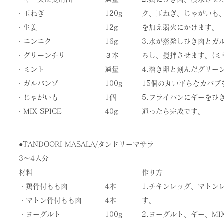
・玉ねぎ
120g
ク、玉ねぎ、じゃがいも、M
・生姜
12g
を加え弱火にかけます。
・ニンニク
16g
3.水が蒸発しひき肉とガ
・グリーンチリ
３本
ろし、撹拌させます。(ミ
・ミント
適量
4.溶き卵と刻んだグリー
・ガルバンゾ
100g
15個の丸い平らなカバブ
・じゃがいも
1個
​5.フライパンにギーを
​・MIX SPICE
​40g
通ったら完成です。
●TANDOORI MASALA/タンドリーマサラ
3〜4人分
材料
作り方
・鶏骨付もも肉
4本
1.チキンレッグ、マトン
・マトン骨付もも肉
4本
す。
・ヨーグルト
100g
2.ヨーグルト、ギー、MI