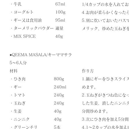
・牛乳
67ml
1/4カップの水を入れて
・ヨーグルト
100g
4.お肉が柔らかくなった
・ギー又は食用油
95ml
​5.別に炊いておいたバ
・ターメリックパウダー
適量
メリック、炒めた玉ねぎを
​・MIX SPICE
40g
●QEEMA MASALA/キーママサラ
5〜6人分
材料
作り方
・ひき肉
800g
1.鍋にギーをひきスライ
・ギー
240ml
めます。
・トマト
240g
2.玉ねぎがきつね色にな
・玉ねぎ
240g
した生姜、潰したニンニクを
・生姜
40g
分間炒めます。
・ニンニク
40g
3.次にひき肉を加え5分
・グリーンチリ
5本
​4.1〜2カップの水を