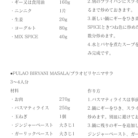
2.別のフライパンにスラ
・ギー又は食用油
160g
るまで炒めておきます。
・ニンニク
1片
3.新しい鍋にギーをひき
・生姜
20g
SPICEときつね色に炒
・ヨーグルト
80g
数分炒めます。
​・MIX SPICE
​40g
4.水とパヤを煮たスープ
み完成です。
●PULAO BIRYANI MASALA/プラオビリヤニマサラ
3〜4人分
材料
作り方
・お肉
270g
​1.バスマティライスは
・バスマティライス
250g
2.鍋にギーをひき、スラ
・玉ねぎ
1個
炒めます。別皿に避けて
・ジンジャーペースト
大さじ1
3.鍋に残りのギーを追加
・ガーリックペースト
大さじ1
ジンジャーペースト、ガーリ