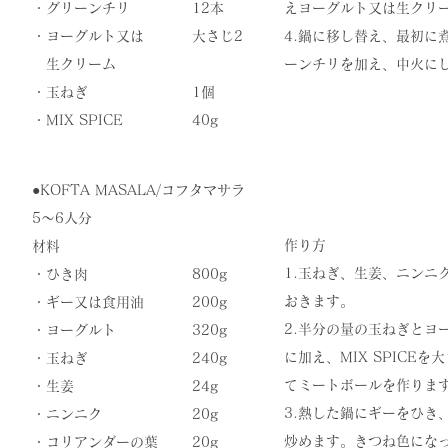
・グリーンチリ
12本
えヨーグルト又は生クリー
・ヨーグルト又は
大さじ2
​4.鍋に移し替え、最初
生クリーム
ーンチリを加え、中火にし
・玉ねぎ
1個
​・MIX SPICE
​40g
●KOFTA MASALA/コフタマサラ
5〜6人分
作り方
材料
1.玉ねぎ、生姜、ニンニ
・ひき肉
800g
おきます。
・ギー又は食用油
200g
​2.半分の量の玉ねぎと
・ヨーグルト
320g
に加え、MIX SPICE
・玉ねぎ
240g
てミートボールを作りま
・生姜
24g
3.熱した鍋にギーをひき
・ニンニク
20g
炒めます。きつね色にな
・コリアンダーの葉
20g