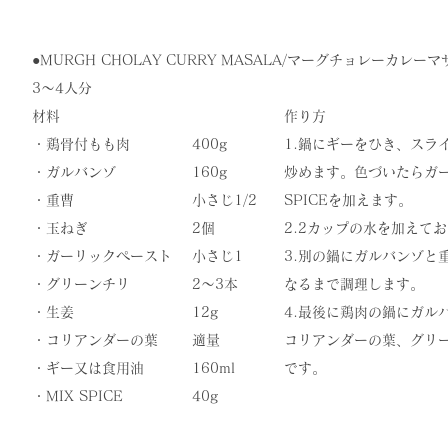
●​MURGH CHOLAY CURRY MASALA/マーグチョレーカレーマ
3〜4人分
材料
作り方
・鶏骨付もも肉
400g
1.鍋にギーをひき、スラ
・ガルバンゾ
160g
炒めます。色づいたらガー
・重曹
小さじ1/2
SPICEを加えます。
・玉ねぎ
2個
2.2カップの水を加えて
・ガーリックペースト
小さじ1
3.別の鍋にガルバンゾと
・グリーンチリ
2〜3本
なるまで調理します。
・生姜
12g
​4.最後に鶏肉の鍋にガル
・コリアンダーの葉
適量
コリアンダーの葉、グリ
・ギー又は食用油
160ml
です。
​・MIX SPICE
​40g