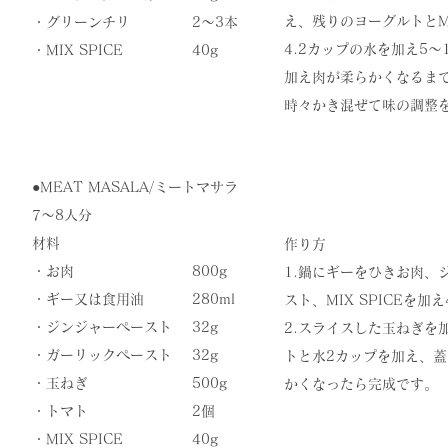
え、残りのヨーグルトとMI
・グリーンチリ
2〜3本
4.2カップの水を加え5
​・MIX SPICE
​40g
加え肉が柔らかくなるま
​時々かき混ぜて味の調整
●​MEAT MASALA/ミートマサラ
7〜8人分
材料
作り方
・お肉
800g
1.鍋にギーをひきお肉、
・ギー又は食用油
280ml
スト、MIX SPICEを加
・ジンジャーペースト
32g
2.スライスした玉ねぎを
・ガーリックペースト
32g
トと水2カップを加え、蓋
・玉ねぎ
500g
かくなったら完成です。
・トマト
2個
​・MIX SPICE
​40g