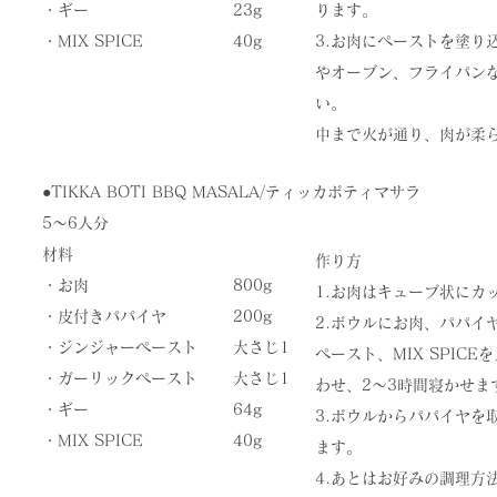
・ギー
23g
ります。
​・MIX SPICE
​40g
3.お肉にペーストを塗り
やオーブン、フライパン
い。
​中まで火が通り、肉が柔
●TIKKA BOTI BBQ MASALA/ティッカボティマサラ
5〜6人分
材料
作り方
・お肉
800g
1.お肉はキューブ状にカ
・皮付きパパイヤ
200g
2.ボウルにお肉、パパイ
・ジンジャーペースト
大さじ1
ペースト、MIX SPIC
・ガーリックペースト
大さじ1
わせ、2〜3時間寝かせま
・ギー
64g
3.ボウルからパパイヤを
​・MIX SPICE
​40g
ます。
4.あとはお好みの調理方