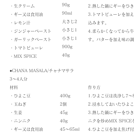
90g
・生クリーム
2.熱した鍋にギーをひき
90ml
・ギー又は食用油
​3.トマトピューレを
大さじ2
・レモン汁
込みます。
小さじ1
・ジンジャーペースト
​4.柔らかくなってか
小さじ1
・ガーリックペースト
す。バターを加え味の調
900g
・トマトピューレ
​40g
​・MIX SPICE
●​CHANA MASALA/チャナマサラ
3〜4人分
材料
作り方
​・ひよこ豆
400g
​1.ひよこ豆は洗浄し7
・玉ねぎ
2個
2.浸水しておいたひよ
・生姜
45g
3.熱した鍋にギーをひ
・ニンニク
40g
ニクを炒めMIX SPI
・ギー又は食用油
45〜65ml
​4.ひよこ豆を加え焦げ