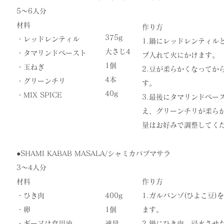
5〜6人分
材料
作り方
375g
・レッドレンティル
1.鍋にレッドレンティル
大さじ4
・タマリンドペースト
プ入れて火にかけます。
1個
・
玉ねぎ
2.豆が柔らかくなってから
4本
・グリーンチリ
す。
​40g
​・MIX SPICE
​3.最後にタマリンドペ
え、グリーンチリが柔ら
量はお好みで調整してく
●SHAMI KABAB MASALA/シャミカバブマサラ
3〜4人分
材料
作り方
・ひき肉
400g
1.ガルバンゾ(ひよこ豆
・卵
1個
ます。
・ギー又は食用油
適量
2.鍋にひき肉、浸水させ