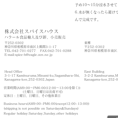
予め10〜15分浸水させて
6.水が無くなったら避け
んで完成です。
株式会社スパイスハウス
​ハラール食品輸入及び卸、小売販売
〒252-0302
​東棟
神奈川県相模原市南区上鶴間3-1-17
〒252-0302
TEL:042-701-0277 FAX:042-701-0288
神奈川県相模原市南区上
​E-mail:
spice-h@eagle.ocn.ne.jp
Head Office
East Building
3-1-17 Kamitsuruma,Minami-ku,Sagamihara-Shi,
3-2-2 Kamitsuruma,M
​Kanagawa-ken,252-0302,Japan
​Kanagawa-ken,252-
営業時間(AM9:00〜PM6:00(12:00〜13:00を除く))
(土曜日、日曜日は出荷不可)
定休日 : 土曜日、日曜日、その他休業日
Business hours(AM9:00~PM6:00(except12:00~13:00))
(shipping is not
possible on Saturdays&Sundays
)
Regular holiday:Saturday,Sunday,other
holidays