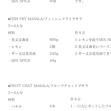
40g
​・MIX SPICE
です。
●​FISH FRY MASALA/フィッシュフライマサラ
3〜4人分
材料
作り方
・魚又は海老
800g
1.レモンを絞りMIX 
・レモン
2個
​2.魚又は海老にペー
・ギー又は食用油
240g
​3.ギー又は食用油で
​・MIX SPICE
​40g
●​FRUIT CHAT MASALA/フルーツチャットマサラ
3〜4人分
作り方
材料
4本
​1.一口大にカットした
・バナナ