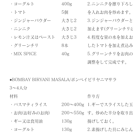
・ヨーグルト
400g
2.ニンニクを擦り下ろ
・トマト
5個
を入れお肉を炒めます。
・ジンジャーパウダー
大さじ2
3.ジンジャーパウダーとヨ
・ニンニク
大さじ2
加えます(グリーンチリは
・レモン汁又はペースト
大さじ3
4.程度な量の水を加え
・グリーンチリ
8本
したトマトを加え煮込み
​・MIX SPICE
​40g
5.グリーンチリをお肉
調整をして完成です。
●​BOMBAY BIRYANI MASALA/ボンベイビリヤニマサラ
3〜4人分
材料
作り方
・
バスマティライス
200〜400g
1.ギーでスライスした
・お肉(お好みのお肉)
200〜550g
す。炒めた半分を取り出
・ギー又は食用油
130g
揚げしておく。
・ヨーグルト
130g
2.素揚げした具にみじ