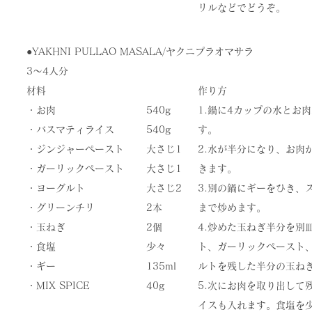
リルなどでどうぞ。
●YAKHNI PULLAO MASALA/ヤクニプラオマサラ
3〜4人分
材料
作り方
・お肉
540g
1.鍋に4カップの水とお肉
・バスマティライス
540g
す。
・ジンジャーペースト
大さじ1
2.水が半分になり、お肉
・ガーリックペースト
大さじ1
きます。
・ヨーグルト
大さじ2
3.別の鍋にギーをひき、
・グリーンチリ
2本
まで炒めます。
・玉ねぎ
2個
4.炒めた玉ねぎ半分を別
・食塩
少々
ト、ガーリックペースト
・ギー
135ml
ルトを残した半分の玉ね
・​MIX SPICE
​40g
5.次にお肉を取り出して
イスも入れます。食塩を