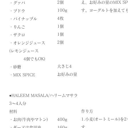
2個
え、お好みの量のMIX S
・グァバ
100g
す。ヨーグルトを加えて
・ブドウ
4枚
・パイナップル
1個
・りんご
1個
・ザクロ
2個
・オレンジジュース
(レモンジュース
4個でもOK)
大さじ4
・砂糖
​お好みの量
​・MIX SPICE
●​HALEEM MASALA/ハリームマサラ
3〜4人分
作り方
材料
1.小麦(オートミール)を
・お肉(牛肉やマトン)
400g
す。
・ギー又は食用油
160g