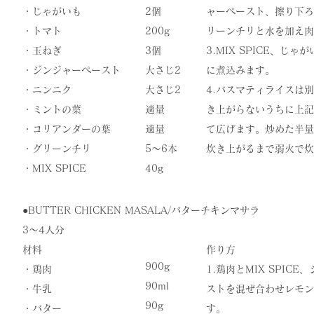
・じゃがいも
2個
ャーペースト、擦り下ろ
・トマト
200g
リーンチリと水を加え肉
・
玉ねぎ
3個
3.MIX SPICE、
・ジンジャーペースト
大さじ2
に煮込みます。
・ニンニク
大さじ2
​4.バスマティライス
・ミントの葉
適量
き上がらないうちに上記
・コリアンダーの葉
適量
て広げます。炒めた半量
・グリーンチリ
5〜6本
炊き上がるまで弱火で炊
​・MIX SPICE
​40g
●​BUTTER CHICKEN MASALA/バターチキンマサラ
3〜4人分
材料
作り方
900g
・鶏肉
1.鶏肉とMIX SPI
90ml
・牛乳
ストを混ぜ合わせレモン
90g
・バター
す。