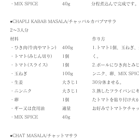
​・MIX SPICE
40g
分程煮込んで完成です。
●​CHAPLI KABAB MASALA/チャッパルカバブマサラ
2〜3人分
材料
作り方
・ひき肉(牛肉やマトン)
400g
​1.トマト1個、玉ね
・トマト(みじん切り)
1個
く。
​・トマト(スライス)
1個
2.ボールにひき肉とみ
・玉ねぎ
100g
ンニク、卵、MIX SP
・生姜
大さじ1
30分休ませる。
・ニンニク
大さじ1
3.熱したフライパンに
・卵
1個
たトマトを貼り付け火
・ギー又は食用油
適量
お好みでトマトケチャ
・MIX SPICE
​40g
●​CHAT MASALA/チャットマサラ