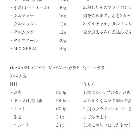
2.熱した別のフライパンに
・小麦(オートミール)
60g
肉を炒めます。水を2カ
・ダルチャナ
16g
​3.ダルチャナ、ダルマ
・ダルマッシュ
​12g
麦を加えさらに煮込んで
・ダルムング
12g
・ダルマスール
20g
​・MIX SPICE
​40g
●​KARASHI GOSHT MASALA/カラヒゴシュマサラ
3〜4人分
材料
作り方
・お肉
800g
1.鍋に2カップの水とお肉
・ギー又は食用油
240ml
柔らかくなるまで弱火で
・トマト
600g
2.別のフライパンにギー
・生姜
24g
まで炒めます。
・ニンニク
24g
3.次に角切りにしたトマ