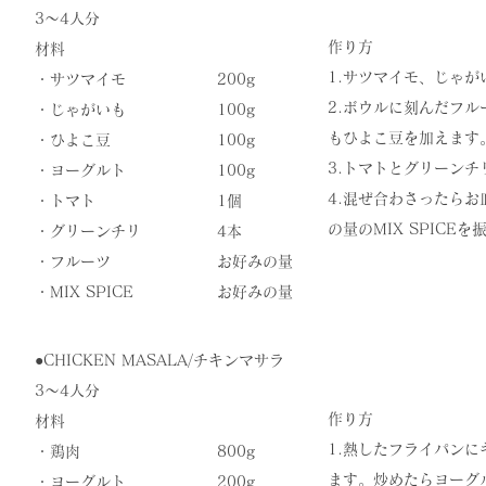
3〜4人分
作り方
材料
​1.サツマイモ、じゃ
・サツマイモ
200g
​2.ボウルに刻んだフ
・じゃがいも
100g
もひよこ豆を加えます。
・ひよこ豆
100g
3.トマトとグリーン
・ヨーグルト
100g
​4.混ぜ合わさったら
・トマト
1個
の量のMIX SPICE
・グリーンチリ
4本
・フルーツ
お好みの量
​・MIX SPICE
​お好みの量
●​CHICKEN MASALA/チキンマサラ
3〜4人分
作り方
材料
​1.熱したフライパン
・鶏肉
800g
ます。炒めたらヨーグ
・ヨーグルト
200g