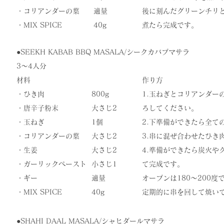
・コリアンダーの葉
適量
後に刻んだグリーンチリと
​・MIX SPICE
​40g
煮たら完成です。
●SEEKH KABAB BBQ MASALA/シークカバブマサラ
3〜4人分
材料
作り方
・ひき肉
800g
1.玉ねぎとコリアンダー
・唐辛子粉末
大さじ2
ろしてください。
・玉ねぎ
1個
2.下準備ができたら全て
・コリアンダーの葉
大さじ2
3.串に混ぜ合わせたひき
・生姜
大さじ2
4.準備ができたら炭火や
・ガーリックペースト
小さじ1
て完成です。
・ギー
​適量
オーブンは180〜200
​・MIX SPICE
​40g
​定期的に串を回して焼い
●SHAHI DAAL MASALA/シャヒダールマサラ