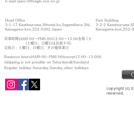
​E-mail:
spice-h@eagle.ocn.ne.jp
Head Office
East Building
3-1-17 Kamitsuruma,Minami-ku,Sagamihara-Shi,
3-2-2 Kamitsuruma,M
​Kanagawa-ken,252-0302,Japan
​Kanagawa-ken,252-
営業時間(AM9:00〜PM6:00(12:00〜13:00を除く))
(土曜日、日曜日は出荷不可)
定休日 : 土曜日、日曜日、その他休業日
Business hours(AM9:00~PM6:00(except12:00~13:00))
(shipping is not
possible on Saturdays&Sundays
)
Regular holiday:Saturday,Sunday,other
holidays
copyright (c) S
reserved.