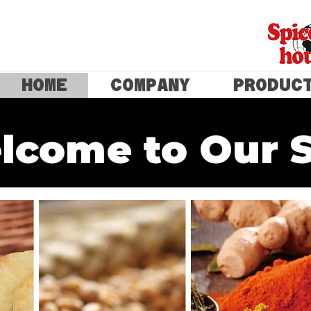
HOME
COMPANY
PRODUC
lcome to Our S