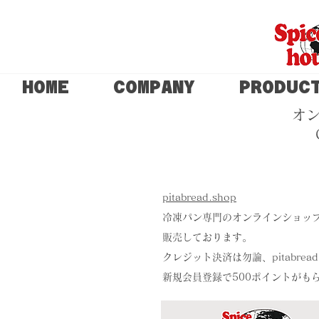
HOME
COMPANY
PRODUC
オ
​pitabread.shop
冷凍パン専門のオンラインショッ
販売しております。
クレジット決済は勿論、pitabre
​新規会員登録で500ポイントが