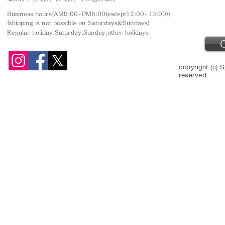
Business hours(AM9:00~PM6:00(except12:00~13:00))
(shipping is not
possible on Saturdays&Sundays
)
Regular holiday:Saturday,Sunday,other
holidays
copyright (c) S
reserved.