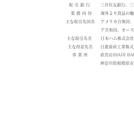
取 引 銀 行
三井住友銀行、三
業 務 内 容
海外より食品の輸
主な取引先国名
アメリカ合衆国、
ア共和国、オース
主な取引先名
日本ハム株式会社
主な得意先名
日進畜産工業株式
事 業 所
直営店(HAJJI B
​神奈川県相模原市