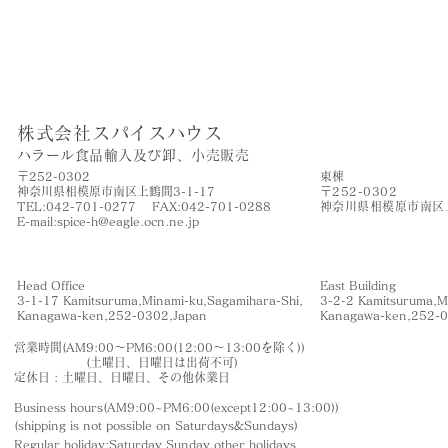
株式会社スパイスハウス
​ハラール食品輸入及び卸、小売販売
〒252-0302
​東棟
神奈川県相模原市南区上鶴間3-1-17
〒252-0302
TEL:042-701-0277 FAX:042-701-0288
神奈川県相模原市南区上
​E-mail:
spice-h@eagle.ocn.ne.jp
Head Office
East Building
3-1-17 Kamitsuruma,Minami-ku,Sagamihara-Shi,
3-2-2 Kamitsuruma,M
​Kanagawa-ken,252-0302,Japan
​Kanagawa-ken,252-
営業時間(AM9:00〜PM6:00(12:00〜13:00を除く))
(土曜日、日曜日は出荷不可)
定休日 : 土曜日、日曜日、その他休業日
Business hours(AM9:00~PM6:00(except12:00~13:00))
(shipping is not
possible on Saturdays&Sundays
)
Regular holiday:Saturday,Sunday,other
holidays