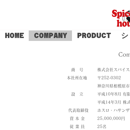
HOME
COMPANY
PRODUCT
シ
Com
商 号
株式会社スパイス
本社所在地
〒252-0302
​神奈川県相模原市
​設 立
平成10年8月 
​平成14年3月 
代表取締役
ホスロ・ハサンザ
資 本 金
25,000,000円
従 業 員
25名