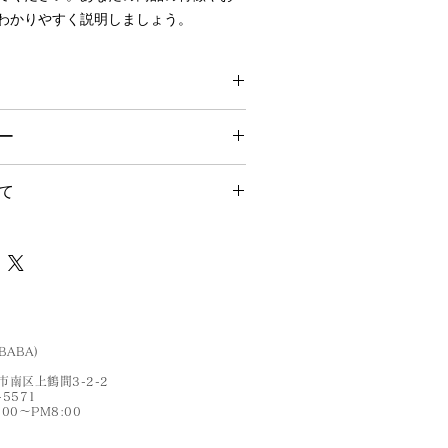
わかりやすく説明しましょう。
てください。サイズ、素材、取扱説明
ー
やおすすめのポイントなどを説明しま
力してください。商品にご満足いただ
て
品・返金ポリシーと手順を説明しまし
明確にすることで、お客様の信頼を獲
要時間、梱包など、商品の配送に関す
をご購入いただけます。
ださい。配送情報を明確にすること
獲得し、安心して商品をご購入いただ
BABA)
南区上鶴間3-2-2
-5571
:00〜PM8:00