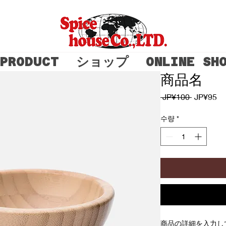
PRODUCT
ショップ
ONLINE SH
商品名
일반가
할
 JP¥100 
JP¥95
수량
*
商品の詳細を入力し