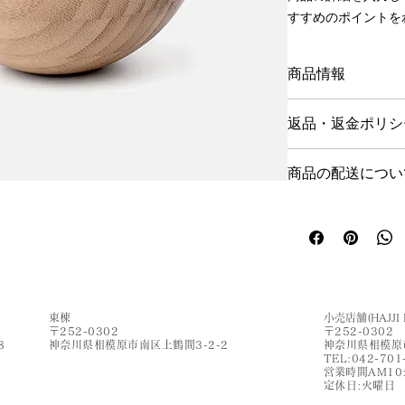
すすめのポイントを
商品情報
商品の詳細を入力し
返品・返金ポリシ
に加え、商品の特徴
しょう。
返品・返金規約を入
商品の配送につい
けなかった場合の返
ょう。規約の内容を
配送地域、料金、所
得し、安心して商品
る情報を入力してく
で、お客様の信頼を
けます。
​東棟
小売店舗(HAJJI 
〒252-0302
〒252-0302
8
神奈川県相模原市南区上鶴間3-2-2
神奈川県相模原市
​TEL:042-701
​営業時間AM10
​定休日:火曜日