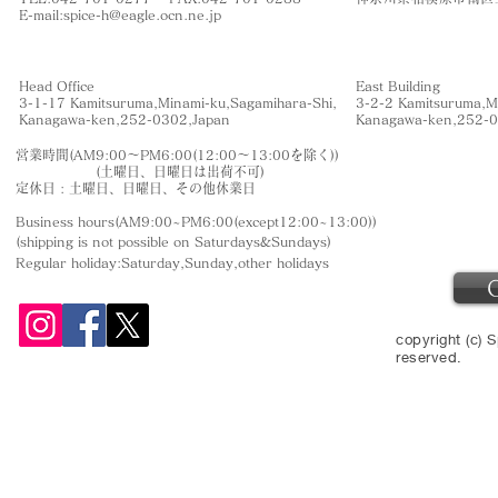
​E-mail:
spice-h@eagle.ocn.ne.jp
Head Office
East Building
3-1-17 Kamitsuruma,Minami-ku,Sagamihara-Shi,
3-2-2 Kamitsuruma,M
​Kanagawa-ken,252-0302,Japan
​Kanagawa-ken,252-
営業時間(AM9:00〜PM6:00(12:00〜13:00を除く))
(土曜日、日曜日は出荷不可)
定休日 : 土曜日、日曜日、その他休業日
Business hours(AM9:00~PM6:00(except12:00~13:00))
(shipping is not
possible on Saturdays&Sundays
)
Regular holiday:Saturday,Sunday,other
holidays
copyright (c) S
reserved.