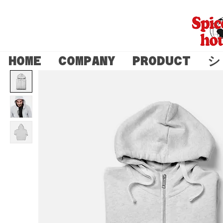
HOME
COMPANY
PRODUCT
シ