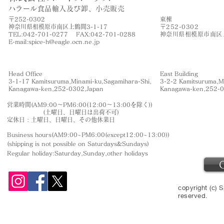
​ハラール食品輸入及び卸、小売販売
〒252-0302
​東棟
神奈川県相模原市南区上鶴間3-1-17
〒252-0302
TEL:042-701-0277 FAX:042-701-0288
神奈川県相模原市南区上
​E-mail:
spice-h@eagle.ocn.ne.jp
Head Office
East Building
3-1-17 Kamitsuruma,Minami-ku,Sagamihara-Shi,
3-2-2 Kamitsuruma,M
​Kanagawa-ken,252-0302,Japan
​Kanagawa-ken,252-
営業時間(AM9:00〜PM6:00(12:00〜13:00を除く))
(土曜日、日曜日は出荷不可)
定休日 : 土曜日、日曜日、その他休業日
Business hours(AM9:00~PM6:00(except12:00~13:00))
(shipping is not
possible on Saturdays&Sundays
)
Regular holiday:Saturday,Sunday,other
holidays
copyright (c) S
reserved.