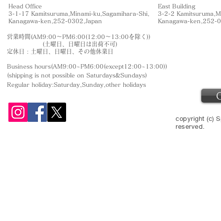
Head Office
East Building
3-1-17 Kamitsuruma,Minami-ku,Sagamihara-Shi,
3-2-2 Kamitsuruma,M
​Kanagawa-ken,252-0302,Japan
​Kanagawa-ken,252-
営業時間(AM9:00〜PM6:00(12:00〜13:00を除く))
(土曜日、日曜日は出荷不可)
定休日 : 土曜日、日曜日、その他休業日
Business hours(AM9:00~PM6:00(except12:00~13:00))
(shipping is not
possible on Saturdays&Sundays
)
Regular holiday:Saturday,Sunday,other
holidays
copyright (c) S
reserved.