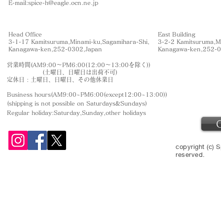
​E-mail:
spice-h@eagle.ocn.ne.jp
Head Office
East Building
3-1-17 Kamitsuruma,Minami-ku,Sagamihara-Shi,
3-2-2 Kamitsuruma,M
​Kanagawa-ken,252-0302,Japan
​Kanagawa-ken,252-
営業時間(AM9:00〜PM6:00(12:00〜13:00を除く))
(土曜日、日曜日は出荷不可)
定休日 : 土曜日、日曜日、その他休業日
Business hours(AM9:00~PM6:00(except12:00~13:00))
(shipping is not
possible on Saturdays&Sundays
)
Regular holiday:Saturday,Sunday,other
holidays
copyright (c) S
reserved.