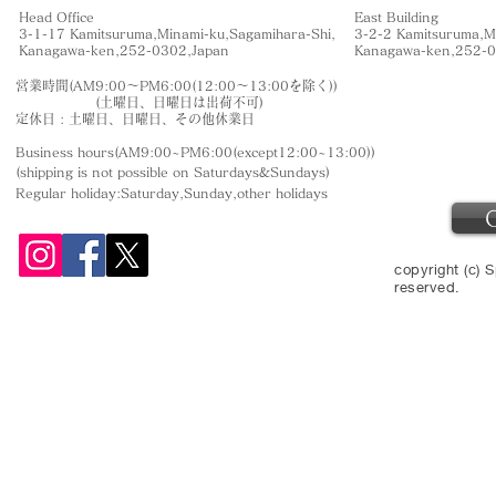
Head Office
East Building
3-1-17 Kamitsuruma,Minami-ku,Sagamihara-Shi,
3-2-2 Kamitsuruma,M
​Kanagawa-ken,252-0302,Japan
​Kanagawa-ken,252-
営業時間(AM9:00〜PM6:00(12:00〜13:00を除く))
(土曜日、日曜日は出荷不可)
定休日 : 土曜日、日曜日、その他休業日
Business hours(AM9:00~PM6:00(except12:00~13:00))
(shipping is not
possible on Saturdays&Sundays
)
Regular holiday:Saturday,Sunday,other
holidays
copyright (c) S
reserved.