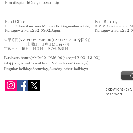
​E-mail:
spice-h@eagle.ocn.ne.jp
Head Office
East Building
3-1-17 Kamitsuruma,Minami-ku,Sagamihara-Shi,
3-2-2 Kamitsuruma,M
​Kanagawa-ken,252-0302,Japan
​Kanagawa-ken,252-
営業時間(AM9:00〜PM6:00(12:00〜13:00を除く))
(土曜日、日曜日は出荷不可)
定休日 : 土曜日、日曜日、その他休業日
Business hours(AM9:00~PM6:00(except12:00~13:00))
(shipping is not
possible on Saturdays&Sundays
)
Regular holiday:Saturday,Sunday,other
holidays
copyright (c) S
reserved.