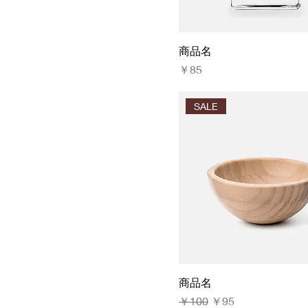
商品名
価格
￥85
SALE
商品名
通常価格
セール価格
￥100
￥95