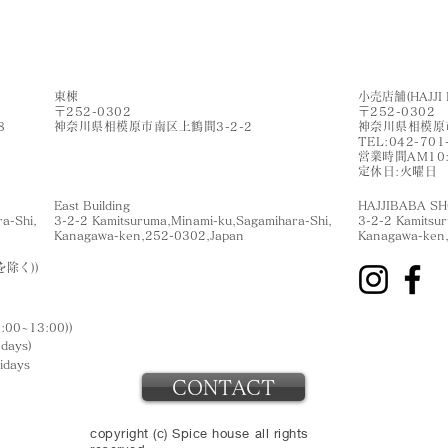
​東棟
小売店舗(HAJJI 
〒252-0302
〒252-0302
8
神奈川県相模原市南区上鶴間3-2-2
神奈川県相模原市
​TEL:042-701
​営業時間AM10
​定休日:火曜日
East Building
HAJJIBABA S
a-Shi,
3-2-2 Kamitsuruma,Minami-ku,Sagamihara-Shi,
3-2-2 Kamitsu
​Kanagawa-ken,252-0302,Japan
​Kanagawa-ken
を除く))
:00~13:00))
ndays
)
lidays
CONTACT
copyright (c) Spice house all rights