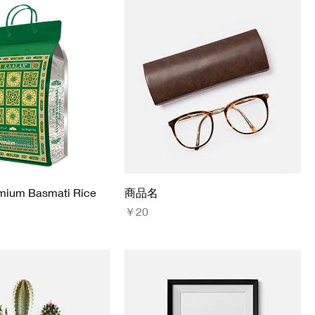
mium Basmati Rice
商品名
価格
￥20