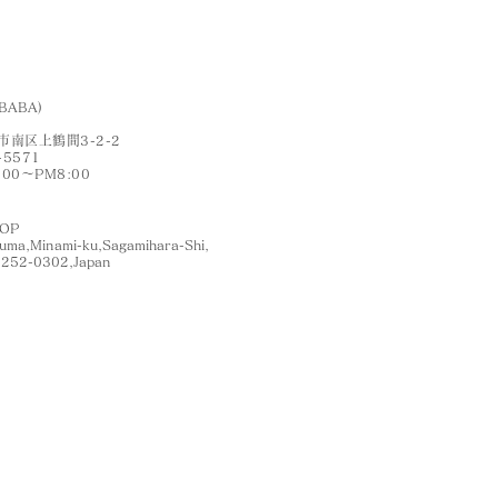
BABA)
南区上鶴間3-2-2
-5571
:00〜PM8:00
HOP
ruma,Minami-ku,Sagamihara-Shi,
,252-0302,Japan