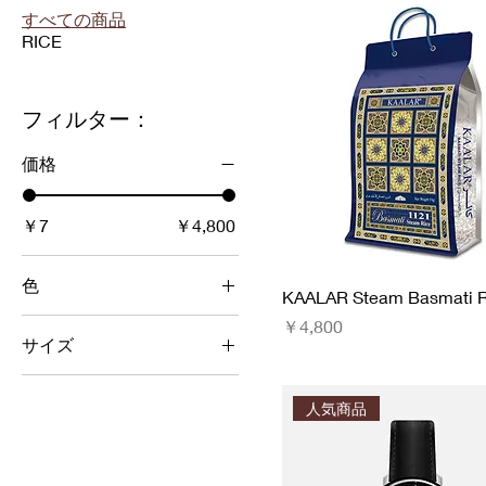
すべての商品
RICE
フィルター：
価格
￥7
￥4,800
色
KAALAR Steam Basmati R
価格
￥4,800
サイズ
L
人気商品
M
One size
S